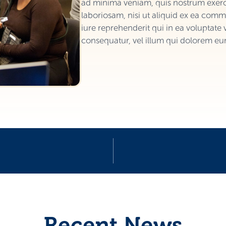
ad minima veniam, quis nostrum exerci
laboriosam, nisi ut aliquid ex ea co
iure reprehenderit qui in ea voluptate 
consequatur, vel illum qui dolorem eum
Recent News