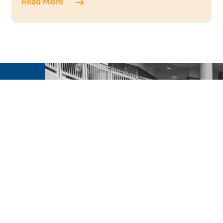
Read More
Contact
Us
chools
m can help