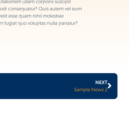
tationem ullam corporis suscipit
mmodi consequatur? Quis autem vel eum
velit esse quam nihil molestiae
 fugiat quo voluptas nulla pariatur?
NEXT
Sample News 2